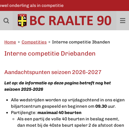
Word ook lid
Ga
direct
naar
de
hoofdinhoud
Home
»
Competities
»
Interne competitie 3banden
Interne competitie Driebanden
Aandachtspunten seizoen 2026-2027
Let op: de informatie op deze pagina betreft nog het
seizoen 2025-2026
Alle wedstrijden worden op vrijdagochtend in ons eigen
biljartcentrum gespeeld en beginnen om
09.30
uur.
Partijlengte:
maximaal 40 beurten
Als een partij de volle 40 beurten in beslag neemt,
dan moet bij de 40ste beurt speler 2 de afstoot doen