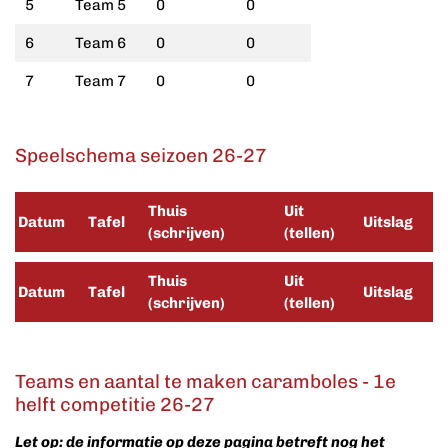
5
Team 5
0
0
6
Team 6
0
0
7
Team 7
0
0
Speelschema seizoen 26-27
Thuis
Uit
Datum
Tafel
Uitslag
(schrijven)
(tellen)
Thuis
Uit
Datum
Tafel
Uitslag
(schrijven)
(tellen)
Teams en aantal te maken caramboles - 1e
helft competitie 26-27
Let op: de informatie op deze pagina betreft nog het