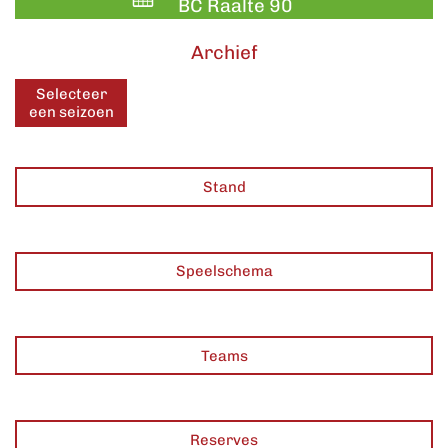
BC Raalte 90
Archief
Selecteer
een seizoen
Stand
Speelschema
Teams
Reserves