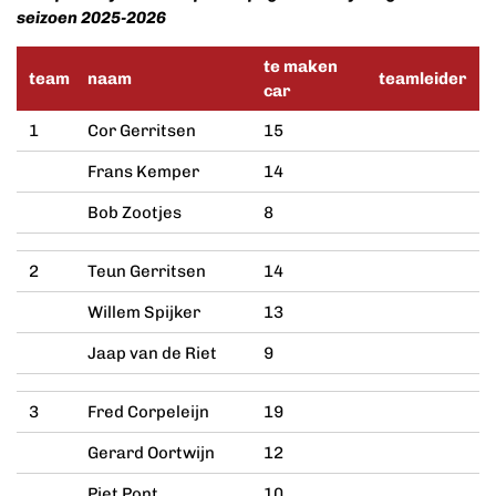
seizoen 2025-2026
te maken
team
naam
teamleider
car
1
Cor Gerritsen
15
Frans Kemper
14
Bob Zootjes
8
2
Teun Gerritsen
14
Willem Spijker
13
Jaap van de Riet
9
3
Fred Corpeleijn
19
Gerard Oortwijn
12
Piet Pont
10