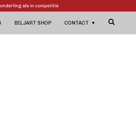
onderling als in competitie
S
BILJART SHOP
CONTACT