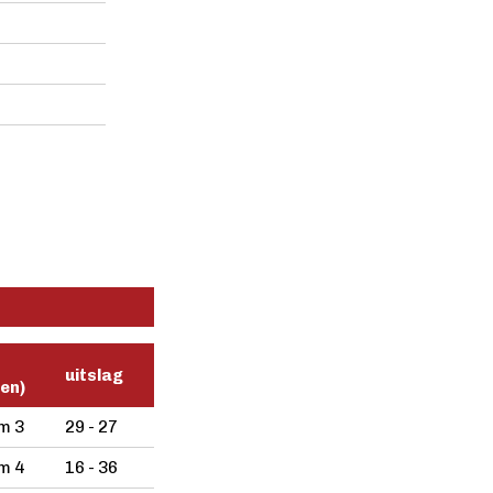
uitslag
len)
m 3
29 - 27
m 4
16 - 36