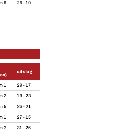
m 6
26 - 19
uitslag
len)
m 1
29 - 17
m 2
19 - 23
m 5
33 - 21
m 1
27 - 15
m 3
31 - 26