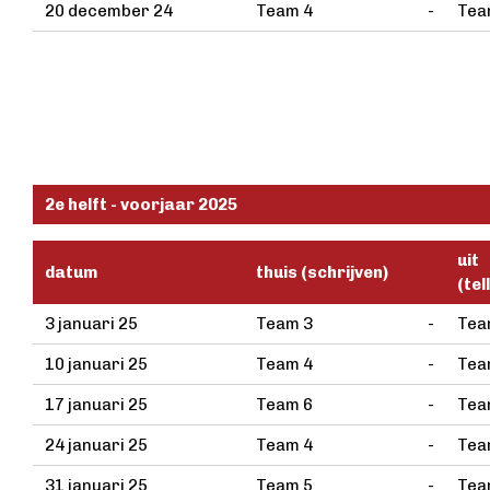
20 december 24
Team 4
-
Tea
2e helft - voorjaar 2025
uit
datum
thuis (schrijven)
(tel
3 januari 25
Team 3
-
Tea
10 januari 25
Team 4
-
Tea
17 januari 25
Team 6
-
Tea
24 januari 25
Team 4
-
Tea
31 januari 25
Team 5
-
Tea