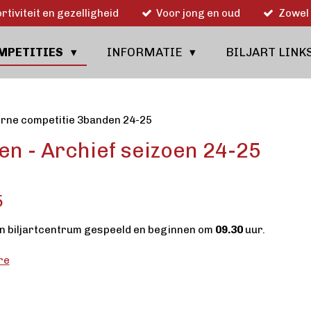
rtiviteit en gezelligheid
Voor jong en oud
Zowel 
MPETITIES
INFORMATIE
BILJART LINK
erne competitie 3banden 24-25
en - Archief seizoen 24-25
5
en biljartcentrum gespeeld en beginnen om
09.30
uur.
re