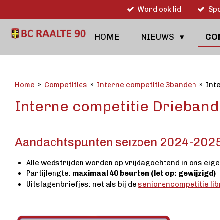
Word ook lid
Spo
Ga
direct
naar
HOME
NIEUWS
CO
de
hoofdinhoud
Home
»
Competities
»
Interne competitie 3banden
»
Int
Interne competitie Drieband
Aandachtspunten seizoen 2024-202
Alle wedstrijden worden op vrijdagochtend in ons eig
Partijlengte:
maximaal 40 beurten (let op: gewijzigd)
Uitslagenbriefjes: net als bij de
seniorencompetitie lib