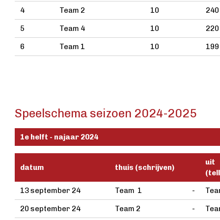
4
Team 2
10
240
5
Team 4
10
220
6
Team 1
10
199
Speelschema seizoen 2024-2025
1e helft - najaar 2024
uit
datum
thuis (schrijven)
(tel
13 september 24
Team 1
-
Tea
20 september 24
Team 2
-
Tea