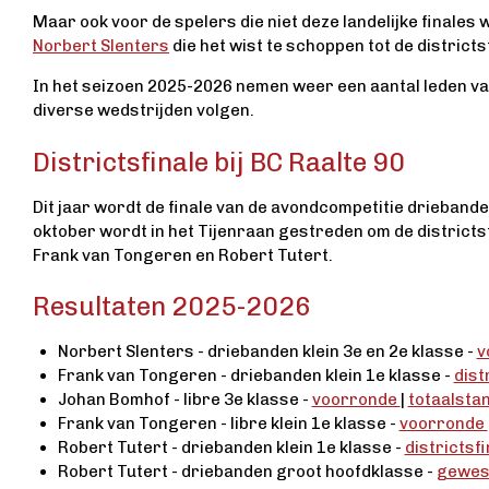
Maar ook voor de spelers die niet deze landelijke finales
Norbert Slenters
die het wist te schoppen tot de districts
In het seizoen 2025-2026 nemen weer een aantal leden van 
diverse wedstrijden volgen.
Districtsfinale bij BC Raalte 90
Dit jaar wordt de finale van de avondcompetitie driebande
oktober wordt in het Tijenraan gestreden om de districtst
Frank van Tongeren en Robert Tutert.
Resultaten 2025-2026
Norbert Slenters - driebanden klein 3e en 2e klasse -
v
Frank van Tongeren - driebanden klein 1e klasse -
dist
Johan Bomhof - libre 3e klasse -
voorronde
|
totaalsta
Frank van Tongeren - libre klein 1e klasse -
voorronde
Robert Tutert - driebanden klein 1e klasse -
districtsf
Robert Tutert - driebanden groot hoofdklasse -
gewest