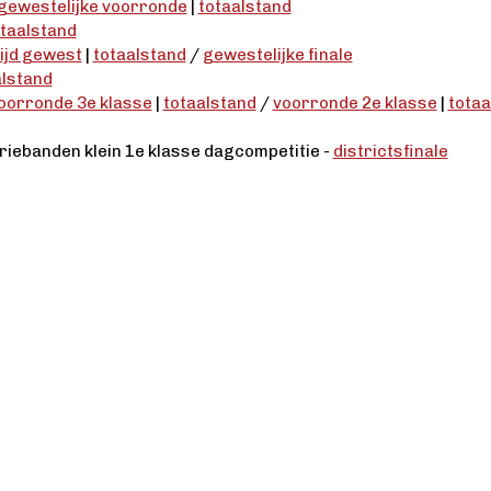
gewestelijke voorronde
|
totaalstand
taalstand
ijd gewest
|
totaalstand
/
gewestelijke finale
alstand
oorronde 3e klasse
|
totaalstand
/
voorronde 2e klasse
|
totaa
driebanden klein 1e klasse dagcompetitie -
districtsfinale