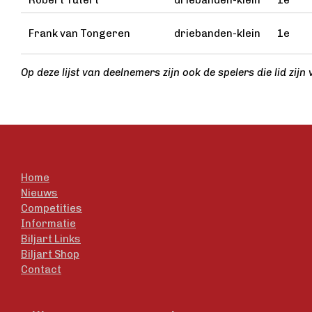
Frank van Tongeren
driebanden-klein
1e
Op deze lijst van deelnemers zijn ook de spelers die lid 
Home
Nieuws
Competities
Informatie
Biljart Links
Biljart Shop
Contact