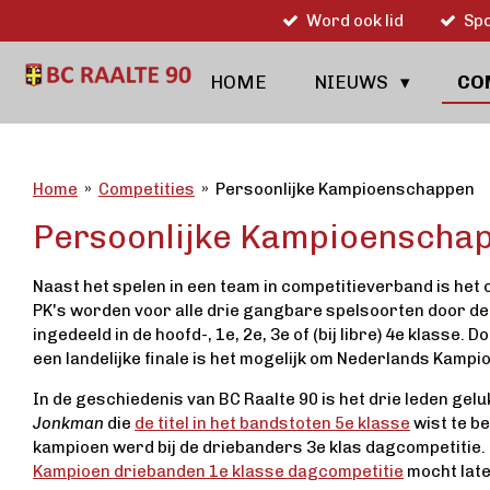
Word ook lid
Spo
Ga
direct
naar
HOME
NIEUWS
CO
de
hoofdinhoud
Home
»
Competities
»
Persoonlijke Kampioenschappen
Persoonlijke Kampioenscha
Naast het spelen in een team in competitieverband is het
PK's worden voor alle drie gangbare spelsoorten door d
ingedeeld in de hoofd-, 1e, 2e, 3e of (bij libre) 4e klasse.
een landelijke finale is het mogelijk om Nederlands Kampi
In de geschiedenis van BC Raalte 90 is het drie leden gelu
Jonkman
die
de titel in het bandstoten 5e klasse
wist te b
kampioen werd bij de driebanders 3e klas dagcompetitie
Kampioen driebanden 1e klasse dagcompetitie
mocht late