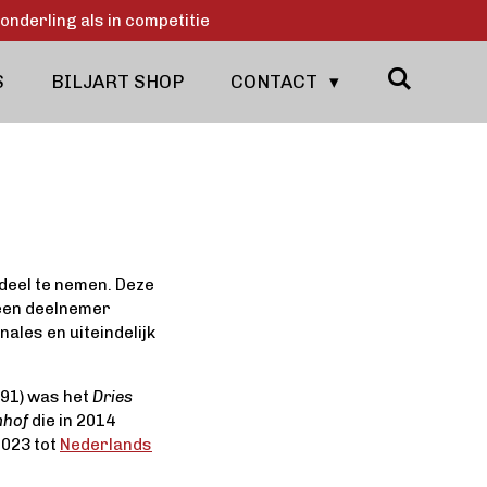
onderling als in competitie
S
BILJART SHOP
CONTACT
 deel te nemen. Deze
 een deelnemer
nales en uiteindelijk
991) was het
Dries
mhof
die in 2014
2023 tot
Nederlands