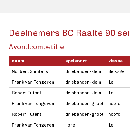
Deelnemers BC Raalte 90 se
Avondcompetitie
naam
spelsoort
klasse
Norbert Slenters
driebanden-klein
3e -> 2e
Frank van Tongeren
driebanden-klein
1e
Robert Tutert
driebanden-klein
1e
Frank van Tongeren
driebanden-groot
hoofd
Robert Tutert
driebanden-groot
hoofd
Frank van Tongeren
libre
1e