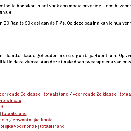
 weten te bereiken is het vaak een mooie ervaring. Lees bijvoo
finale.
BC Raalte 90 deel aan de PK's. Op deze pagina kun je hun verr
n-klein 1e klasse gehouden in ons eigen biljartcentrum. Op vr
itel in deze klasse. Aan deze finale doen twee spelers van on
oorronde 3e klasse
|
totaalstand
/
voorronde 2e klasse
|
totaa
rictsfinale
nd
|
totaalstand
inale
/
gewestelijke finale
elijke voorronde
|
totaalstand