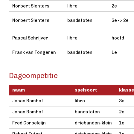
Norbert Slenters
libre
2e
Norbert Slenters
bandstoten
3e -> 2e
Pascal Schrijver
libre
hoofd
Frank van Tongeren
bandstoten
1e
Dagcompetitie
naam
spelsoort
klasse
Johan Bomhof
libre
3e
Johan Bomhof
bandstoten
2e
Fred Corpeleijn
driebanden-klein
1e
Robert Tutert
driebanden-klein
1e