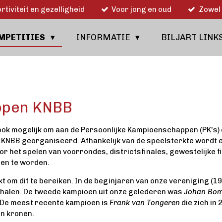
rtiviteit en gezelligheid
Voor jong en oud
Zowel 
MPETITIES
INFORMATIE
BILJART LINK
ppen KNBB
 ook mogelijk om aan de Persoonlijke Kampioenschappen (PK's)
e KNBB georganiseerd. Afhankelijk van de speelsterkte wordt
 Door het spelen van voorrondes, districtsfinales, gewestelijke fi
oen te worden.
kt om dit te bereiken. In de beginjaren van onze vereniging (1
ehalen. De tweede kampioen uit onze gelederen was
Johan Bo
. De meest recente kampioen is
Frank van Tongeren
die zich in 
n kronen.