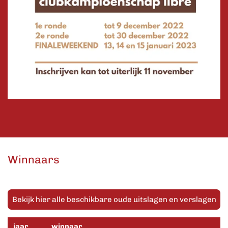
Winnaars
Bekijk hier alle beschikbare oude uitslagen en verslagen
jaar
winnaar