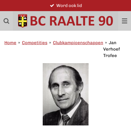
Word ook lid
Ga
direct
naar
de
hoofdinhoud
Home
»
Competities
»
Clubkampioenschappen
»
Jan
Verhoef
Trofee