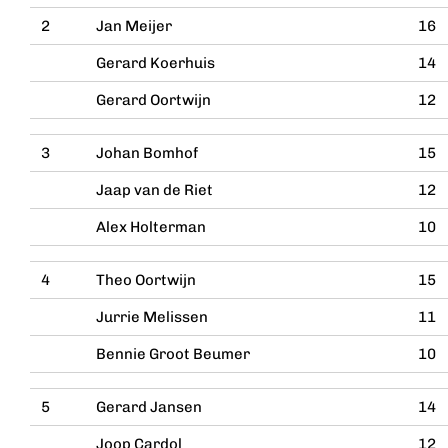
2
Jan Meijer
16
Gerard Koerhuis
14
Gerard Oortwijn
12
3
Johan Bomhof
15
Jaap van de Riet
12
Alex Holterman
10
4
Theo Oortwijn
15
Jurrie Melissen
11
Bennie Groot Beumer
10
5
Gerard Jansen
14
Joop Cardol
12