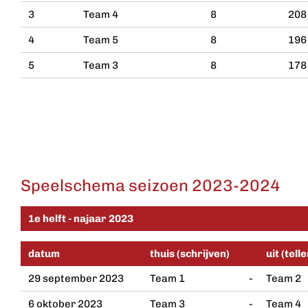
3
Team 4
8
208
4
Team 5
8
196
5
Team 3
8
178
Speelschema seizoen 2023-2024
1e helft - najaar 2023
datum
thuis (schrijven)
uit (telle
29 september 2023
Team 1
-
Team 2
6 oktober 2023
Team 3
-
Team 4