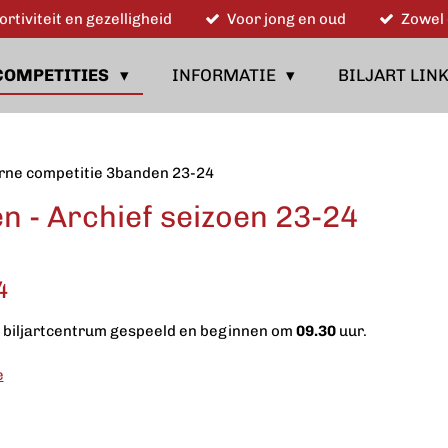
ortiviteit en gezelligheid
Voor jong en oud
Zowel 
COMPETITIES
INFORMATIE
BILJART LIN
rne competitie 3banden 23-24
n - Archief seizoen 23-24
4
n biljartcentrum gespeeld en beginnen om
09.30
uur.
e