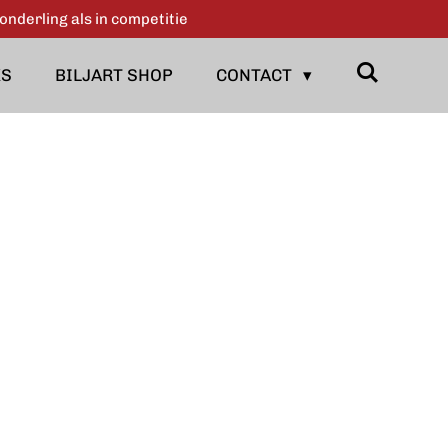
onderling als in competitie
KS
BILJART SHOP
CONTACT