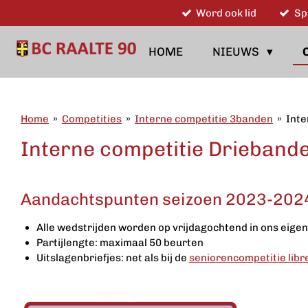
Word ook lid
Sp
Ga
direct
naar
HOME
NIEUWS
de
hoofdinhoud
Home
»
Competities
»
Interne competitie 3banden
»
Inte
Interne competitie Driebande
Aandachtspunten seizoen 2023-202
Alle wedstrijden worden op vrijdagochtend in ons eige
Partijlengte: maximaal 50 beurten
Uitslagenbriefjes: net als bij de
seniorencompetitie libr