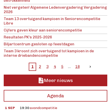
betrokkenheid
Niet vergeten! Algemene Ledenvergadering Vergadering
2026
Team 13 overtuigend kampioen in Seniorencompetitie
Libre
Cijfers geven kleur aan seniorencompetitie
Resultaten PK's 2025-2026
Biljartcentrum gesloten op feestdagen
Team 3 kroont zich overtuigend tot kampioen in de
interne driebandencompetitie
1
2
3
4
5
18
Meer nieuws
Agenda
1 SEP
19:30
avondcompetitie