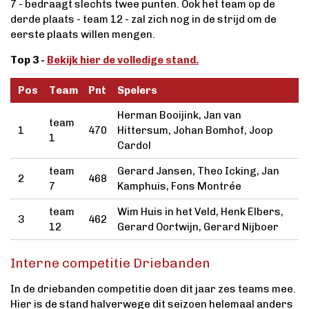
7 - bedraagt slechts twee punten. Ook het team op de
derde plaats - team 12 - zal zich nog in de strijd om de
eerste plaats willen mengen.
Top 3 -
Bekijk hier de volledige stand.
Pos
Team
Pnt
Spelers
Herman Booijink, Jan van
team
1
470
Hittersum, Johan Bomhof, Joop
1
Cardol
team
Gerard Jansen, Theo Icking, Jan
2
468
7
Kamphuis, Fons Montrée
team
Wim Huis in het Veld, Henk Elbers,
3
462
12
Gerard Oortwijn, Gerard Nijboer
Interne competitie Driebanden
In de driebanden competitie doen dit jaar zes teams mee.
Hier is de stand halverwege dit seizoen helemaal anders