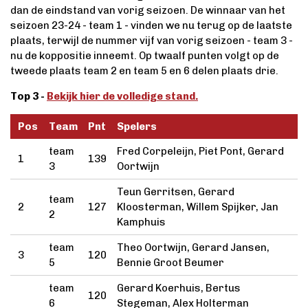
dan de eindstand van vorig seizoen. De winnaar van het
seizoen 23-24 - team 1 - vinden we nu terug op de laatste
plaats, terwijl de nummer vijf van vorig seizoen - team 3 -
nu de koppositie inneemt. Op twaalf punten volgt op de
tweede plaats team 2 en team 5 en 6 delen plaats drie.
Top 3 -
Bekijk hier de volledige stand.
Pos
Team
Pnt
Spelers
team
Fred Corpeleijn, Piet Pont, Gerard
1
139
3
Oortwijn
Teun Gerritsen, Gerard
team
2
127
Kloosterman, Willem Spijker, Jan
2
Kamphuis
team
Theo Oortwijn, Gerard Jansen,
3
120
5
Bennie Groot Beumer
team
Gerard Koerhuis, Bertus
120
6
Stegeman, Alex Holterman