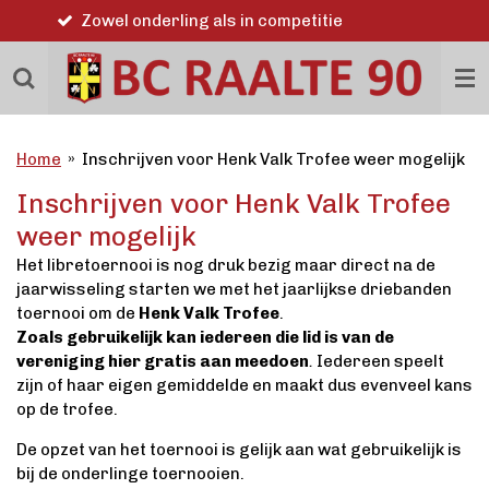
Word ook lid
Ga
direct
naar
de
hoofdinhoud
Home
»
Inschrijven voor Henk Valk Trofee weer mogelijk
Inschrijven voor Henk Valk Trofee
weer mogelijk
Het libretoernooi is nog druk bezig maar direct na de
jaarwisseling starten we met het jaarlijkse driebanden
toernooi om de
Henk Valk Trofee
.
Zoals gebruikelijk kan iedereen die lid is van de
vereniging hier gratis aan meedoen
.
Iedereen speelt
zijn of haar eigen gemiddelde en maakt dus evenveel kans
op de trofee.
De opzet van het toernooi is gelijk aan wat gebruikelijk is
bij de onderlinge toernooien.