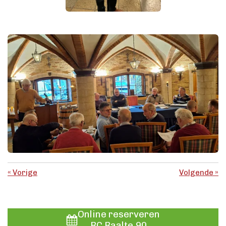
«
Vorige
Volgende
»
Online reserveren
BC Raalte 90