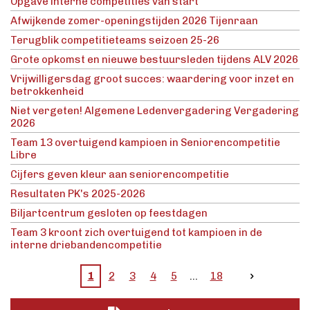
Opgave interne competities van start
Afwijkende zomer-openingstijden 2026 Tijenraan
Terugblik competitieteams seizoen 25-26
Grote opkomst en nieuwe bestuursleden tijdens ALV 2026
Vrijwilligersdag groot succes: waardering voor inzet en
betrokkenheid
Niet vergeten! Algemene Ledenvergadering Vergadering
2026
Team 13 overtuigend kampioen in Seniorencompetitie
Libre
Cijfers geven kleur aan seniorencompetitie
Resultaten PK's 2025-2026
Biljartcentrum gesloten op feestdagen
Team 3 kroont zich overtuigend tot kampioen in de
interne driebandencompetitie
1
2
3
4
5
18