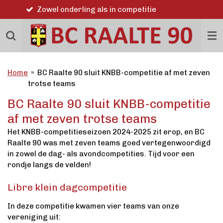
Word ook lid
Ga
direct
naar
de
hoofdinhoud
Home
»
BC Raalte 90 sluit KNBB-competitie af met zeven
trotse teams
BC Raalte 90 sluit KNBB-competitie
af met zeven trotse teams
Het KNBB-competitieseizoen 2024-2025 zit erop, en BC
Raalte 90 was met zeven teams goed vertegenwoordigd
in zowel de dag- als avondcompetities. Tijd voor een
rondje langs de velden!
Libre klein dagcompetitie
In deze competitie kwamen vier teams van onze
vereniging uit:​