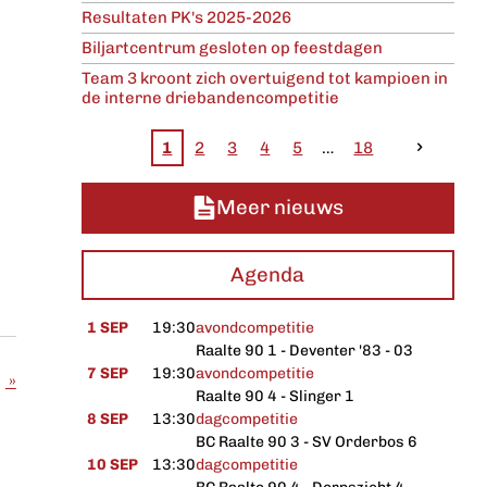
Resultaten PK's 2025-2026
Biljartcentrum gesloten op feestdagen
Team 3 kroont zich overtuigend tot kampioen in
de interne driebandencompetitie
1
2
3
4
5
18
Meer nieuws
Agenda
1 SEP
19:30
avondcompetitie
Raalte 90 1 - Deventer '83 - 03
7 SEP
19:30
avondcompetitie
»
Raalte 90 4 - Slinger 1
8 SEP
13:30
dagcompetitie
BC Raalte 90 3 - SV Orderbos 6
10 SEP
13:30
dagcompetitie