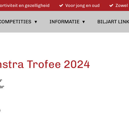
ortiviteit en gezelligheid
Voor jong en oud
Zowel 
COMPETITIES
INFORMATIE
BILJART LIN
stra Trofee 2024
er
aar
m
n