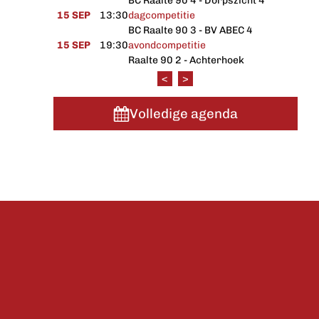
BC Raalte 90 4 - Dorpszicht 4
15 SEP
13:30
dagcompetitie
BC Raalte 90 3 - BV ABEC 4
15 SEP
19:30
avondcompetitie
Raalte 90 2 - Achterhoek
<
>
Volledige agenda