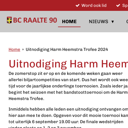
Word ook lid
Sp
Ga
direct
naar
HOME
NIEUWS
de
hoofdinhoud
Home
»
Uitnodiging Harm Heemstra Trofee 2024
Uitnodiging Harm Heem
De zomerstop zit er op en de komende weken gaan weer
allerlei biljartcompetities van start. Dus het wordt ook we
tijd voor de jaarlijkse onderlinge toernooien. Zoals ieder j
begint het seizoen met het bandstoottoernooi om de Harm
Heemstra Trofee.
Inmiddels hebben alle leden een uitnodiging ontvangen o
hier aan mee te doen. Opgeven voor dit mooie toernooi ka
tot uiterlijk 6 september 19.00 uur. De finale wedstrijden