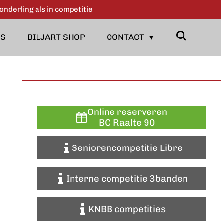
onderling als in competitie
KS
BILJART SHOP
CONTACT
Online reserveren
BC Raalte 90
Seniorencompetitie Libre
Interne competitie 3banden
KNBB competities