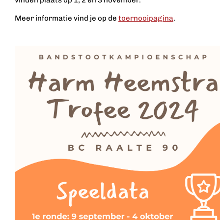
vinden plaats op 1, 2 en 3 november.
Meer informatie vind je op de
toernooipagina
.