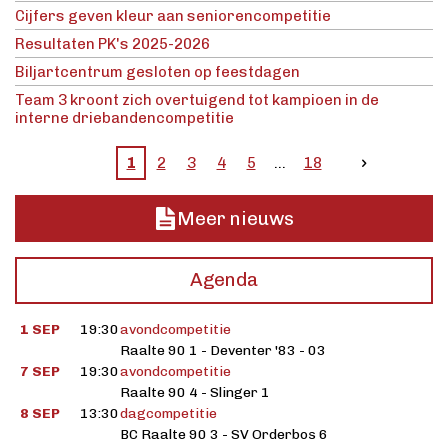
Cijfers geven kleur aan seniorencompetitie
Resultaten PK's 2025-2026
Biljartcentrum gesloten op feestdagen
Team 3 kroont zich overtuigend tot kampioen in de
interne driebandencompetitie
1
2
3
4
5
18
Meer nieuws
Agenda
1 SEP
19:30
avondcompetitie
Raalte 90 1 - Deventer '83 - 03
7 SEP
19:30
avondcompetitie
Raalte 90 4 - Slinger 1
8 SEP
13:30
dagcompetitie
BC Raalte 90 3 - SV Orderbos 6