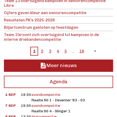
Team 13 overtuigend kampioen in Seniorencompetitie
Libre
Cijfers geven kleur aan seniorencompetitie
Resultaten PK's 2025-2026
Biljartcentrum gesloten op feestdagen
Team 3 kroont zich overtuigend tot kampioen in de
interne driebandencompetitie
1
2
3
4
5
18
Meer nieuws
Agenda
1 SEP
19:30
avondcompetitie
Raalte 90 1 - Deventer '83 - 03
7 SEP
19:30
avondcompetitie
Raalte 90 4 - Slinger 1
8 SEP
13:30
dagcompetitie