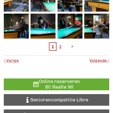
1
2
«
Vorige
Volgende
»
Online reserveren
BC Raalte 90
Seniorencompetitie Libre