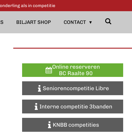
onderling als in competitie
KS
BILJART SHOP
CONTACT
Online reserveren
BC Raalte 90
Seniorencompetitie Libre
Interne competitie 3banden
KNBB competities