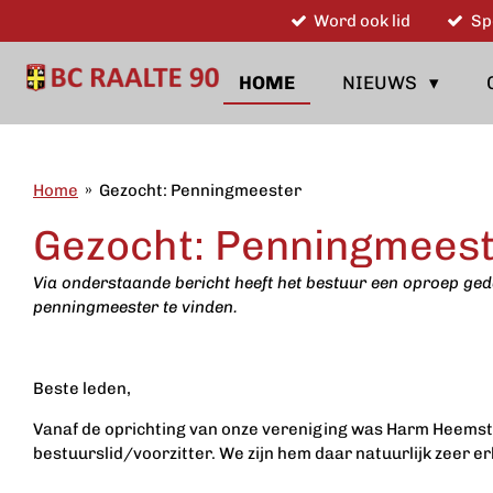
Word ook lid
Sp
Ga
direct
naar
HOME
NIEUWS
de
hoofdinhoud
Home
»
Gezocht: Penningmeester
Gezocht: Penningmees
Via onderstaande bericht heeft het bestuur een oproep g
penningmeester te vinden.
Beste leden,
Vanaf de oprichting van onze vereniging was Harm Heemstra 
bestuurslid/voorzitter. We zijn hem daar natuurlijk zeer er