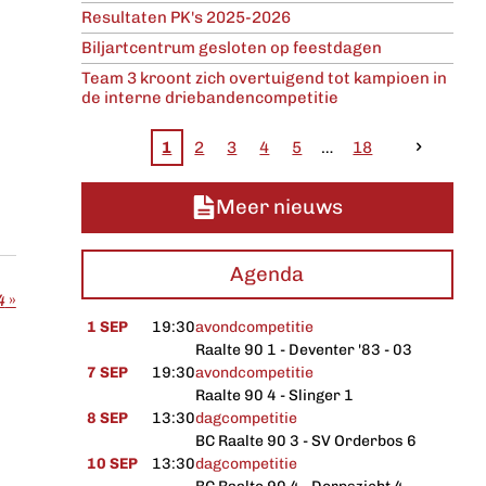
Resultaten PK's 2025-2026
Biljartcentrum gesloten op feestdagen
Team 3 kroont zich overtuigend tot kampioen in
de interne driebandencompetitie
1
2
3
4
5
18
Meer nieuws
Agenda
4
»
1 SEP
19:30
avondcompetitie
Raalte 90 1 - Deventer '83 - 03
7 SEP
19:30
avondcompetitie
Raalte 90 4 - Slinger 1
8 SEP
13:30
dagcompetitie
BC Raalte 90 3 - SV Orderbos 6
10 SEP
13:30
dagcompetitie