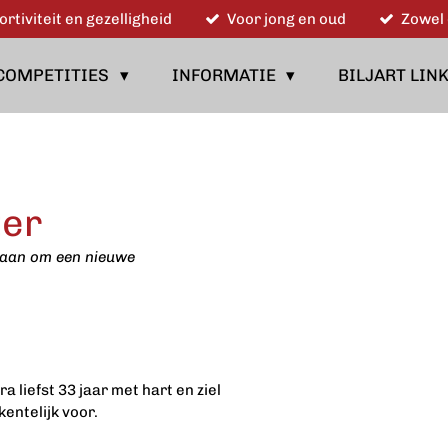
ortiviteit en gezelligheid
Voor jong en oud
Zowel 
COMPETITIES
INFORMATIE
BILJART LIN
ter
edaan om een nieuwe
liefst 33 jaar met hart en ziel
kentelijk voor.