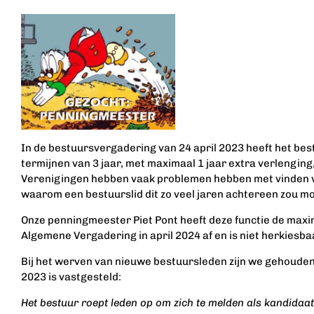
In de bestuursvergadering van 24 april 2023 heeft het bes
termijnen van 3 jaar, met maximaal 1 jaar extra verlenging,
Verenigingen hebben vaak problemen hebben met vinden va
waarom een bestuurslid dit zo veel jaren achtereen zou m
Onze penningmeester Piet Pont heeft deze functie de maxim
Algemene Vergadering in april 2024 af en is niet herkies
Bij het werven van nieuwe bestuursleden zijn we gehouden
2023 is vastgesteld:
Het bestuur roept leden op om zich te melden als kandidaa