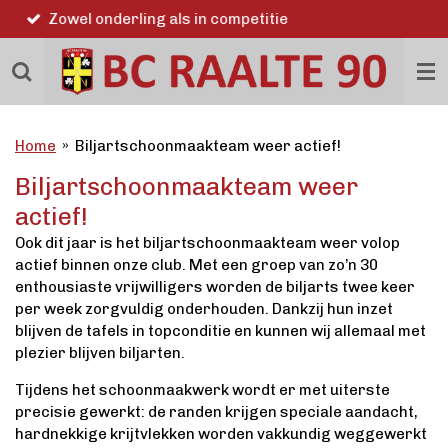
Word ook lid
Ga
direct
naar
de
hoofdinhoud
Home
»
Biljartschoonmaakteam weer actief!
Biljartschoonmaakteam weer
actief!
Ook dit jaar is het biljartschoonmaakteam weer volop
actief binnen onze club. Met een groep van zo’n 30
enthousiaste vrijwilligers worden de biljarts twee keer
per week zorgvuldig onderhouden. Dankzij hun inzet
blijven de tafels in topconditie en kunnen wij allemaal met
plezier blijven biljarten.
Tijdens het schoonmaakwerk wordt er met uiterste
precisie gewerkt: de randen krijgen speciale aandacht,
hardnekkige krijtvlekken worden vakkundig weggewerkt