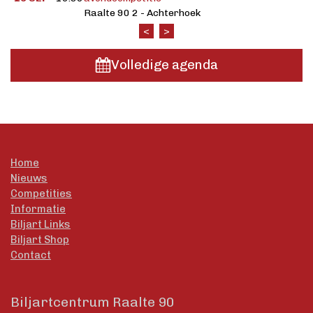
Raalte 90 2 - Achterhoek
<
>
Volledige agenda
Home
Nieuws
Competities
Informatie
Biljart Links
Biljart Shop
Contact
Biljartcentrum Raalte 90