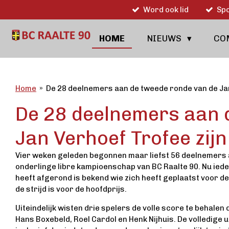
Word ook lid
Spo
Ga
direct
naar
HOME
NIEUWS
CO
de
hoofdinhoud
Home
»
De 28 deelnemers aan de tweede ronde van de Ja
De 28 deelnemers aan 
Jan Verhoef Trofee zij
Vier weken geleden begonnen maar liefst 56 deelnemers 
onderlinge libre kampioenschap van BC Raalte 90. Nu ieder
heeft afgerond is bekend wie zich heeft geplaatst voor 
de strijd is voor de hoofdprijs.
Uiteindelijk wisten drie spelers de volle score te behalen 
Hans Boxebeld, Roel Cardol en Henk Nijhuis. De volledige 