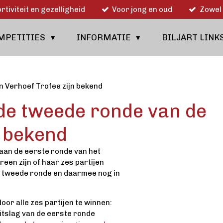
rtiviteit en gezelligheid
Voor jong en oud
Zowel 
MPETITIES
INFORMATIE
BILJART LINK
n Verhoef Trofee zijn bekend
de tweede ronde van de
n bekend
aan de eerste ronde van het
een zijn of haar zes partijen
de tweede ronde en daarmee nog in
door alle zes partijen te winnen:
uitslag van de eerste ronde