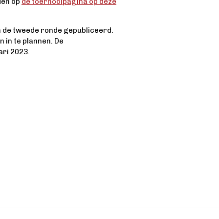
nden op
de toernooipagina op deze
an de tweede ronde gepubliceerd.
 in te plannen. De
ari 2023.