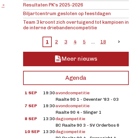
Resultaten PK's 2025-2026
mogelijk
»
Biljartcentrum gesloten op feestdagen
Team 3 kroont zich overtuigend tot kampioen in
de interne driebandencompetitie
1
2
3
4
5
18
Meer nieuws
Agenda
1 SEP
19:30
avondcompetitie
Raalte 90 1 - Deventer '83 - 03
7 SEP
19:30
avondcompetitie
Raalte 90 4 - Slinger 1
8 SEP
13:30
dagcompetitie
BC Raalte 90 3 - SV Orderbos 6
10 SEP
13:30
dagcompetitie