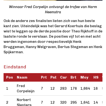
Winnaar Fred Corpelijn ontvangt de trofee van Harm
Heemstra
Ook de andere zes finalisten lieten zich van hun beste
kant zien. Uiteindelijk was het Gerard Koerhuis die beslag
wist te leggen op de derde positie door Theo Rijkhoff in de
laatste ronde te verslaan. De posities vijf tot en met acht
werden ingenomen door respectievelijk Henk
Bruggeman, Hanny Welgraven, Bertus Stegeman en Henk
Spijkerman.
Eindstand
Pos
Naam
Prt
Pnt
Car
Brt
Moy
HS
%
Fred
1
7
12
293
176
1,664
16
99
Corpeleijn
Norbert
2
7
12
320
295
1,641
14
95
Slenters