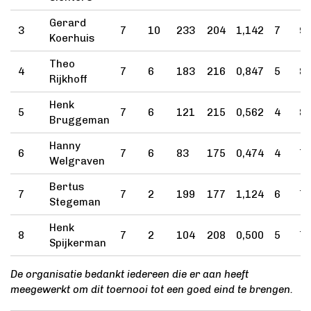
Gerard
3
7
10
233
204
1,142
7
92
Koerhuis
Theo
4
7
6
183
216
0,847
5
87
Rijkhoff
Henk
5
7
6
121
215
0,562
4
82
Bruggeman
Hanny
6
7
6
83
175
0,474
4
79
Welgraven
Bertus
7
7
2
199
177
1,124
6
72
Stegeman
Henk
8
7
2
104
208
0,500
5
70
Spijkerman
De organisatie bedankt iedereen die er aan heeft
meegewerkt om dit toernooi tot een goed eind te brengen.