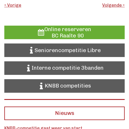
«
Vorige
Volgende
»
Online reserveren
BC Raalte 90
Seniorencompetitie Libre
Interne competitie 3banden
KNBB competities
Nieuws
KNBB-competitie gaat weer van start