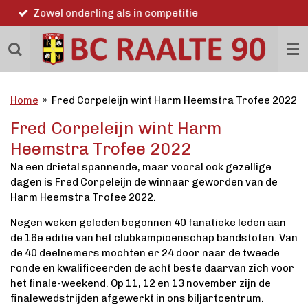
Word ook lid
Ga
direct
naar
de
hoofdinhoud
Home
»
Fred Corpeleijn wint Harm Heemstra Trofee 2022
Fred Corpeleijn wint Harm
Heemstra Trofee 2022
Na een drietal spannende, maar vooral ook gezellige
dagen is Fred Corpeleijn de winnaar geworden van de
Harm Heemstra Trofee 2022.
Negen weken geleden begonnen 40 fanatieke leden aan
de 16e editie van het clubkampioenschap bandstoten. Van
de 40 deelnemers mochten er 24 door naar de tweede
ronde en kwalificeerden de acht beste daarvan zich voor
het finale-weekend. Op 11, 12 en 13 november zijn de
finalewedstrijden afgewerkt in ons biljartcentrum.