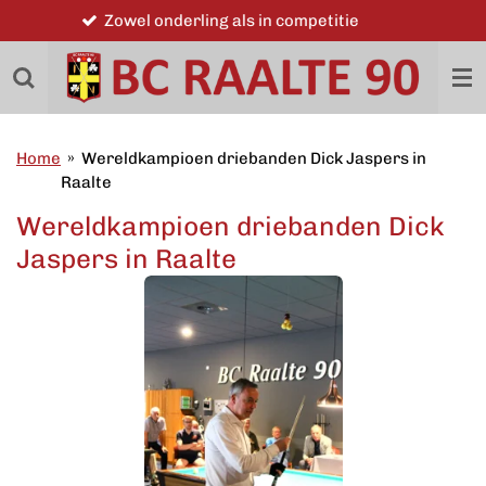
Word ook lid
Ga
direct
naar
de
hoofdinhoud
Home
»
Wereldkampioen driebanden Dick Jaspers in
Raalte
Wereldkampioen driebanden Dick
Jaspers in Raalte