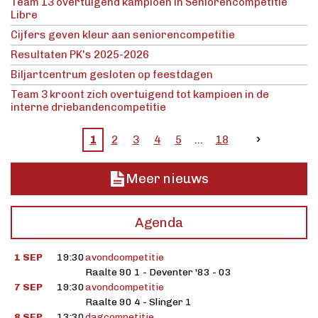
Team 13 overtuigend kampioen in Seniorencompetitie
Libre
Cijfers geven kleur aan seniorencompetitie
Resultaten PK's 2025-2026
Biljartcentrum gesloten op feestdagen
Team 3 kroont zich overtuigend tot kampioen in de
interne driebandencompetitie
1
2
3
4
5
18
Meer nieuws
Agenda
1 SEP
19:30
avondcompetitie
Raalte 90 1 - Deventer '83 - 03
7 SEP
19:30
avondcompetitie
Raalte 90 4 - Slinger 1
8 SEP
13:30
dagcompetitie