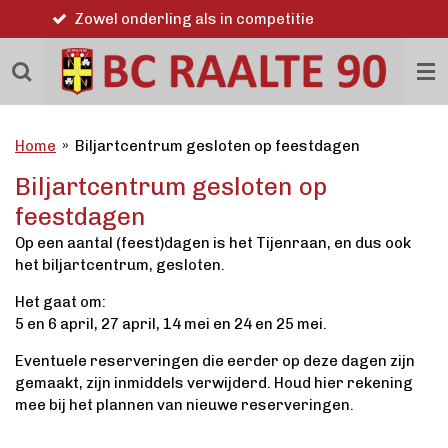
ie
Word ook lid
Ga
direct
naar
de
hoofdinhoud
Home
»
Biljartcentrum gesloten op feestdagen
Biljartcentrum gesloten op
feestdagen
Op een aantal (feest)dagen is het Tijenraan, en dus ook
het biljartcentrum, gesloten.
Het gaat om:
5 en 6 april, 27 april, 14 mei en 24 en 25 mei.
Eventuele reserveringen die eerder op deze dagen zijn
gemaakt, zijn inmiddels verwijderd. Houd hier rekening
mee bij het plannen van nieuwe reserveringen.