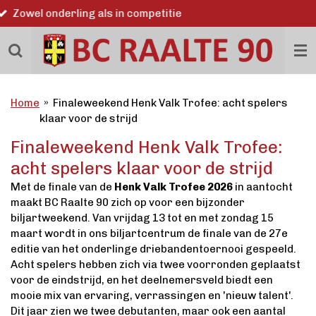
Word ook lid
Ga
direct
naar
de
hoofdinhoud
Home
»
Finaleweekend Henk Valk Trofee: acht spelers
klaar voor de strijd
Finaleweekend Henk Valk Trofee:
acht spelers klaar voor de strijd
Met de finale van de
Henk Valk Trofee 2026
in aantocht
maakt BC Raalte 90 zich op voor een bijzonder
biljartweekend. Van vrijdag 13 tot en met zondag 15
maart wordt in ons biljartcentrum de finale van de 27e
editie van het onderlinge driebandentoernooi gespeeld.
Acht spelers hebben zich via twee voorronden geplaatst
voor de eindstrijd, en het deelnemersveld biedt een
mooie mix van ervaring, verrassingen en 'nieuw talent'.
Dit jaar zien we twee debutanten, maar ook een aantal