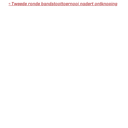
«
Tweede ronde bandstoottoernooi nadert ontknoping