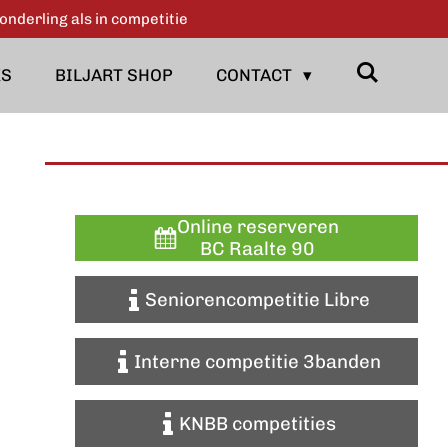
onderling als in competitie
KS
BILJART SHOP
CONTACT
Online reserveren
BC Raalte 90
Seniorencompetitie Libre
Interne competitie 3banden
KNBB competities