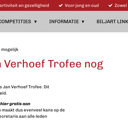
ortiviteit en gezelligheid
Voor jong en oud
Zowel 
COMPETITIES
INFORMATIE
BILJART LIN
 mogelijk
n Verhoef Trofee nog
e Jan Verhoef Trofee. Dit
eld.
 hier gratis aan
en maakt dus evenveel kans op de
ecretaris aan alle leden