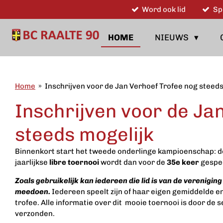
Word ook lid
Sp
Ga
direct
naar
HOME
NIEUWS
de
hoofdinhoud
Home
»
Inschrijven voor de Jan Verhoef Trofee nog steeds
Inschrijven voor de Ja
steeds mogelijk
Binnenkort start het tweede onderlinge kampioenschap:
d
jaarlijkse
libre toernooi
wordt dan voor de
35e keer
gespe
Zoals gebruikelijk kan iedereen die lid is van de vereniging
meedoen.
Iedereen speelt zijn of haar eigen gemiddelde 
trofee. Alle informatie over dit mooie toernooi is door de s
verzonden.