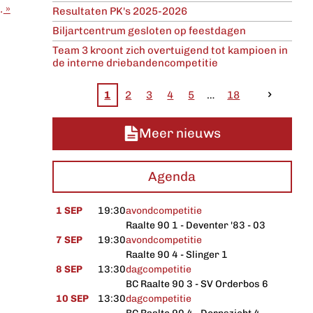
inalisten op na spannende strijd
»
Resultaten PK's 2025-2026
Biljartcentrum gesloten op feestdagen
Team 3 kroont zich overtuigend tot kampioen in
de interne driebandencompetitie
1
2
3
4
5
18
Meer nieuws
Agenda
1 SEP
19:30
avondcompetitie
Raalte 90 1 - Deventer '83 - 03
7 SEP
19:30
avondcompetitie
Raalte 90 4 - Slinger 1
8 SEP
13:30
dagcompetitie
BC Raalte 90 3 - SV Orderbos 6
10 SEP
13:30
dagcompetitie