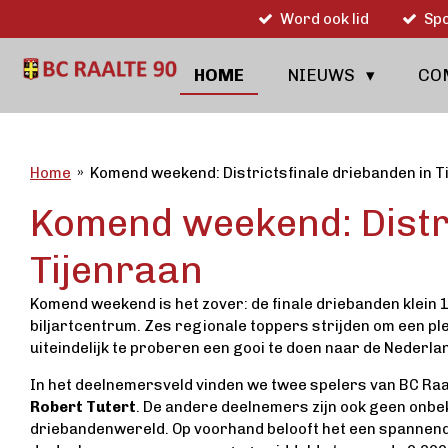
Word ook lid
Spo
Ga
direct
naar
HOME
NIEUWS
CO
de
hoofdinhoud
Home
»
Komend weekend: Districtsfinale driebanden in T
Komend weekend: Distri
Tijenraan
Komend weekend is het zover: de finale driebanden klein 1
biljartcentrum. Zes regionale toppers strijden om een ple
uiteindelijk te proberen een gooi te doen naar de Nederlan
In het deelnemersveld vinden we twee spelers van BC Raa
Robert Tutert
. De andere deelnemers zijn ook geen onbe
driebandenwereld. Op voorhand belooft het een spannende