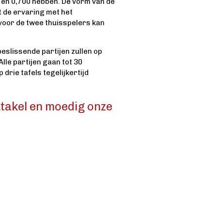
en 0,700 hebben. De vorm van de
t de ervaring met het
 voor de twee thuisspelers kan
beslissende partijen zullen op
lle partijen gaan tot 30
rie tafels tegelijkertijd
takel en moedig onze