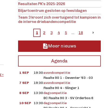
Resultaten PK's 2025-2026
Biljartcentrum gesloten op feestdagen
Team 3 kroont zich overtuigend tot kampioen in
de interne driebandencompetitie
1
2
3
4
5
18
Meer nieuws
Agenda
1 SEP
19:30
avondcompetitie
d
»
Raalte 90 1 - Deventer '83 - 03
7 SEP
19:30
avondcompetitie
Raalte 90 4 - Slinger 1
8 SEP
13:30
dagcompetitie
BC Raalte 90 3 - SV Orderbos 6
10 SEP
13:30
dagcompetitie