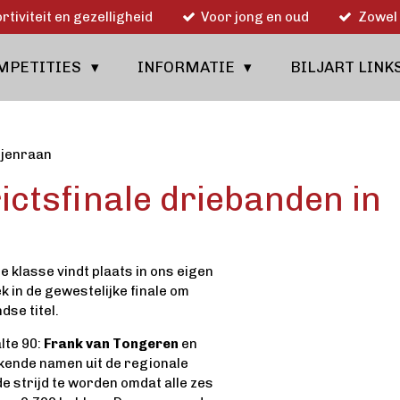
rtiviteit en gezelligheid
Voor jong en oud
Zowel 
MPETITIES
INFORMATIE
BILJART LINK
ijenraan
ctsfinale driebanden in
e klasse vindt plaats in ons eigen
k in de gewestelijke finale om
dse titel.
lte 90:
Frank van Tongeren
en
kende namen uit de regionale
 strijd te worden omdat alle zes