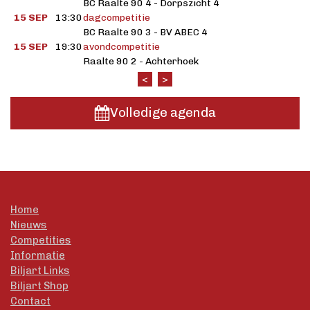
BC Raalte 90 4 - Dorpszicht 4
15 SEP
13:30
dagcompetitie
BC Raalte 90 3 - BV ABEC 4
15 SEP
19:30
avondcompetitie
Raalte 90 2 - Achterhoek
<
>
Volledige agenda
Home
Nieuws
Competities
Informatie
Biljart Links
Biljart Shop
Contact