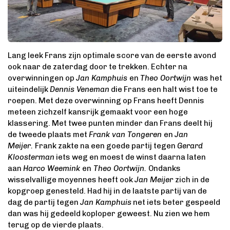
Lang leek Frans zijn optimale score van de eerste avond
ook naar de zaterdag door te trekken. Echter na
overwinningen op
Jan Kamphuis
en
Theo Oortwijn
was het
uiteindelijk
Dennis Veneman
die Frans een halt wist toe te
roepen. Met deze overwinning op Frans heeft Dennis
meteen zichzelf kansrijk gemaakt voor een hoge
klassering. Met twee punten minder dan Frans deelt hij
de tweede plaats met
Frank van Tongeren
en
Jan
Meijer.
Frank zakte na een goede partij tegen
Gerard
Kloosterman
iets weg en moest de winst daarna laten
aan
Harco Weemink
en
Theo Oortwijn.
Ondanks
wisselvallige moyennes heeft ook
Jan Meijer
zich in de
kopgroep genesteld. Had hij in de laatste partij van de
dag de partij tegen
Jan Kamphuis
net iets beter gespeeld
dan was hij gedeeld koploper geweest. Nu zien we hem
terug op de vierde plaats.