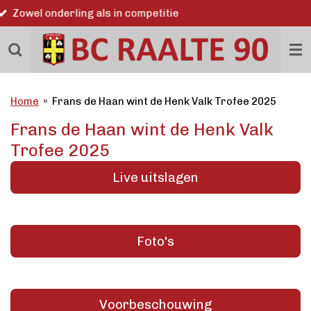
Word ook lid
Ga
direct
naar
de
hoofdinhoud
Home
»
Frans de Haan wint de Henk Valk Trofee 2025
Frans de Haan wint de Henk Valk
Trofee 2025
Live uitslagen
Foto's
Voorbeschouwing