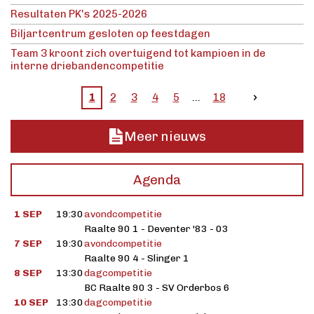
Resultaten PK's 2025-2026
Biljartcentrum gesloten op feestdagen
Team 3 kroont zich overtuigend tot kampioen in de
interne driebandencompetitie
1
2
3
4
5
18
Meer nieuws
Agenda
1 SEP
19:30
avondcompetitie
Raalte 90 1 - Deventer '83 - 03
7 SEP
19:30
avondcompetitie
Raalte 90 4 - Slinger 1
8 SEP
13:30
dagcompetitie
BC Raalte 90 3 - SV Orderbos 6
10 SEP
13:30
dagcompetitie