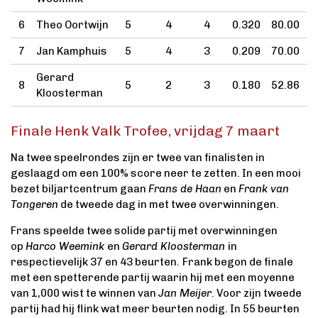
6
Theo Oortwijn
5
4
4
0.320
80.00
7
Jan Kamphuis
5
4
3
0.209
70.00
Gerard
8
5
2
3
0.180
52.86
Kloosterman
Finale Henk Valk Trofee, vrijdag 7 maart
Na twee speelrondes zijn er twee van finalisten in
geslaagd om een 100% score neer te zetten. In een mooi
bezet biljartcentrum gaan
Frans de Haan
en
Frank van
Tongeren
de tweede dag in met twee overwinningen.
Frans speelde twee solide partij met overwinningen
op
Harco Weemink
en
Gerard Kloosterman
in
respectievelijk 37 en 43 beurten
.
Frank begon de finale
met een spetterende partij waarin hij met een moyenne
van 1,000 wist te winnen van
Jan Meijer
. Voor zijn tweede
partij had hij flink wat meer beurten nodig. In 55 beurten