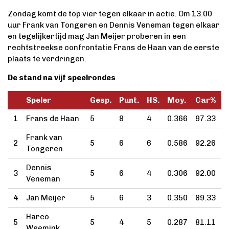
Zondag komt de top vier tegen elkaar in actie. Om 13.00
uur Frank van Tongeren en Dennis Veneman tegen elkaar
en tegelijkertijd mag Jan Meijer proberen in een
rechtstreekse confrontatie Frans de Haan van de eerste
plaats te verdringen.
De stand na vijf speelrondes
Speler
Gesp.
Punt.
HS.
Moy.
Car%
1
Frans de Haan
5
8
4
0.366
97.33
Frank van
2
5
6
6
0.586
92.26
Tongeren
Dennis
3
5
6
4
0.306
92.00
Veneman
4
Jan Meijer
5
6
3
0.350
89.33
Harco
5
5
4
5
0.287
81.11
Weemink