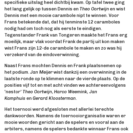
specifieke uitslag heel dichtbij kwam. Op tafel twee ging
het lang gelijk op tussen Dennis en
Theo Oortwijn
en wist
Dennis met een mooie carambole nipt te winnen. Voor
Frans betekende dat, dat hij tenminste 12 caramboles
nodig had om toch nog als eerste te eindigen.
Tegenstander Frank van Tongeren maakte het Frans erg
moeilijk, maar vlak voordat Frank de partij uit kon maken
wist Frans zijn 12-de carambole te maken en zo was hij
verzekerd van de eindoverwinning.
Naast Frans mochten Dennis en Frank plaatsnemen op
het podium.
Jan Meijer
wist dankzij een overwinning in de
laatste ronde op te klimmen naar de vierde plaats. Op de
posities vijf tot en met acht vinden we achtereenvolgens
'nestor'
Theo Oortwijn
,
Harco Weemink, Jan
Kamphuis
en
Gerard Kloosterman
.
Het toernooi werd afgesloten met allerlei terechte
dankwoorden. Namens de toernooiorganisatie waren er
mooie woorden gericht aan de spelers en vooral aan de
arbiters, namens de spelers bedankte winnaar Frans ook