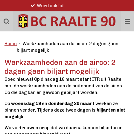
Sportiviteit en gezelligheid
Ga
direct
naar
de
hoofdinhoud
Home
»
Werkzaamheden aan de airco: 2 dagen geen
biljart mogelijk
Werkzaamheden aan de airco: 2
dagen geen biljart mogelijk
Goed nieuws! Op dinsdag 18 maart start ITR uit Raalte
met de werkzaamheden aan de buitenunit van de airco.
Op die dag kan er gewoon gebiljart worden.
Op
woensdag 19
en
donderdag 20 maart
werken ze
binnen verder. Tijdens deze twee dagen is
biljarten niet
mogelijk
.
We vertrouwen erop dat we daarna kunnen biljarten in