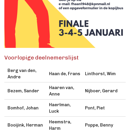
Voorlopige deelnemerslijst
Berg van den,
Haan de, Frans
Linthorst, Wim
Andre
Haaren van,
Bezem, Sander
Nijboer, Gerard
Anne
Haerlman,
Bomhof, Johan
Pont, Piet
Luck
Heemstra,
Booijink, Herman
Poppe, Benny
Harm