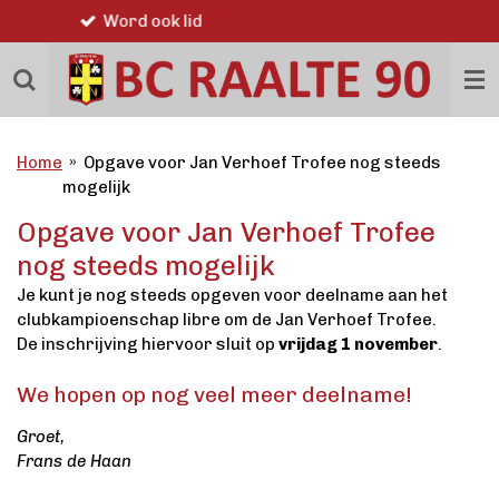
Sportiviteit en gezelligheid
Ga
direct
naar
de
hoofdinhoud
Home
»
Opgave voor Jan Verhoef Trofee nog steeds
mogelijk
Opgave voor Jan Verhoef Trofee
nog steeds mogelijk
Je kunt je nog steeds opgeven voor deelname aan het
clubkampioenschap libre om de Jan Verhoef Trofee.
De inschrijving hiervoor sluit op
vrijdag 1 november
.
We hopen op nog veel meer deelname!
Groet,
Frans de Haan