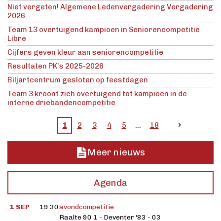
Niet vergeten! Algemene Ledenvergadering Vergadering
2026
Team 13 overtuigend kampioen in Seniorencompetitie
Libre
Cijfers geven kleur aan seniorencompetitie
Resultaten PK's 2025-2026
Biljartcentrum gesloten op feestdagen
Team 3 kroont zich overtuigend tot kampioen in de
interne driebandencompetitie
1
2
3
4
5
18
Meer nieuws
Agenda
1 SEP
19:30
avondcompetitie
Raalte 90 1 - Deventer '83 - 03