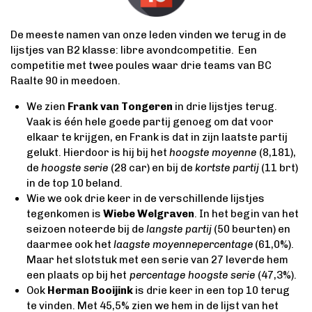
De meeste namen van onze leden vinden we terug in de
lijstjes van B2 klasse: libre avondcompetitie. Een
competitie met twee poules waar drie teams van BC
Raalte 90 in meedoen.
We zien
Frank van Tongeren
in drie lijstjes terug.
Vaak is één hele goede partij genoeg om dat voor
elkaar te krijgen, en Frank is dat in zijn laatste partij
gelukt. Hierdoor is hij bij het
hoogste moyenne
(8,181),
de
hoogste serie
(28 car) en bij de
kortste partij
(11 brt)
in de top 10 beland.
Wie we ook drie keer in de verschillende lijstjes
tegenkomen is
Wiebe Welgraven
. In het begin van het
seizoen noteerde bij de
langste partij
(50 beurten) en
daarmee ook het
laagste moyennepercentage
(61,0%).
Maar het slotstuk met een serie van 27 leverde hem
een plaats op bij het
percentage hoogste serie
(47,3%).
Ook
Herman Booijink
is drie keer in een top 10 terug
te vinden. Met 45,5% zien we hem in de lijst van het