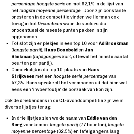
percentage hoogste serie
en met 62,1% in de lijst van
het
laagste moyenne percentage
. Door zijn constante
presteren in de competitie vinden we Herman ook
terug in het
Dreamteam
waar de spelers die
procentueel de meeste punten pakken in zijn
opgenomen.
Tot slot zijn er plekjes in een top 10 voor
Ad Broekman
(
langste partij
),
Hans Boxebeld
en
Jan
Slinkman
(
tafelgangers kort
, oftewel het minste aantal
beurten per partij).
Opmerkelijk is de top 10-plaats van
Hans
Strijkveen
met een
hoogste serie percentage
van
47,3%. Hans sprak zelf het vermoeden uit dat hier wel
eens een 'invoerfoutje' de oorzaak van kon zijn.
Ook de driebanders in de C1-avondcompetitie zijn we in
diverse lijstjes terug:
In drie lijstjes zien we de naam van
Eddie van den
Berg
voorkomen:
langste partij
(77 beurten),
laagste
moyenne percentage
(62,5%) en tafelgangers lang