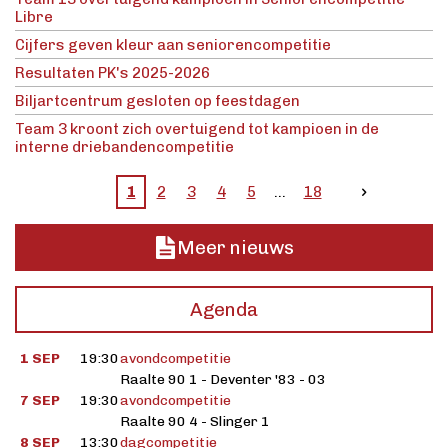
Libre
Cijfers geven kleur aan seniorencompetitie
Resultaten PK's 2025-2026
Biljartcentrum gesloten op feestdagen
Team 3 kroont zich overtuigend tot kampioen in de
interne driebandencompetitie
1
2
3
4
5
18
Meer nieuws
Agenda
1 SEP
19:30
avondcompetitie
Raalte 90 1 - Deventer '83 - 03
7 SEP
19:30
avondcompetitie
Raalte 90 4 - Slinger 1
8 SEP
13:30
dagcompetitie