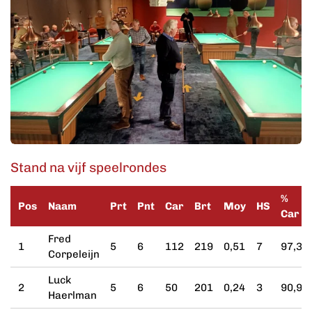
Stand na vijf speelrondes
%
Pos
Naam
Prt
Pnt
Car
Brt
Moy
HS
Car
Fred
1
5
6
112
219
0,51
7
97,39
Corpeleijn
Luck
2
5
6
50
201
0,24
3
90,90
Haerlman