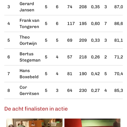
Gerard
3
5
6
74
208
0,35
3
87,05
Jansen
Frank van
4
5
6
117
195
0,60
7
86,66
Tongeren
Theo
5
5
5
69
209
0,33
3
81,17
Oortwijn
Bertus
6
5
4
57
218
0,26
2
71,25
Stegeman
Hans
7
5
4
81
190
0,42
5
70,43
Boxebeld
Cor
8
5
3
64
230
0,27
4
85,33
Gerritsen
De acht finalisten in actie