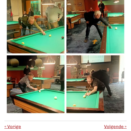
«
Vorige
Volgende
»