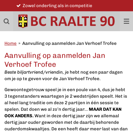
Word ook lid
Ga
direct
naar
de
hoofdinhoud
Home
»
Aanvulling op aanmelden Jan Verhoef Trofee
Aanvulling op aanmelden Jan
Verhoef Trofee
Beste biljartvriend/vriendin, j
e hebt nog een paar dagen
om je op te geven voor de Jan Verhoef Trofee.
Gewoontegetrouw speel je in een poule van 4, dus je hebt
3 tegenstanders waartegen je 2 wedstrijden speelt. Het is
al heel lang traditie om deze 2 partijen in één sessie te
spelen. Dat doen we al zo’n dertig jaar...
MAAR DAT KAN
OOK ANDERS.
Want in deze dertig jaar zijn we allemaal
dertig jaar ouder geworden met de daarbij behorende
ouderdomskwaaltjes. De een heeft daar meer last van dan