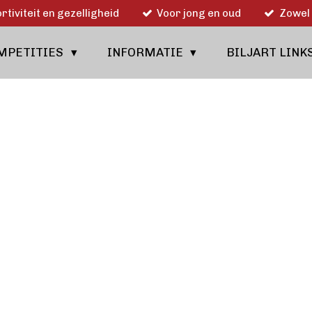
rtiviteit en gezelligheid
Voor jong en oud
Zowel 
MPETITIES
INFORMATIE
BILJART LINK