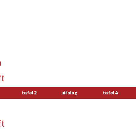
n
ft
tafel 2
uitslag
tafel 4
ft