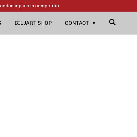
onderling als in competitie
S
BILJART SHOP
CONTACT