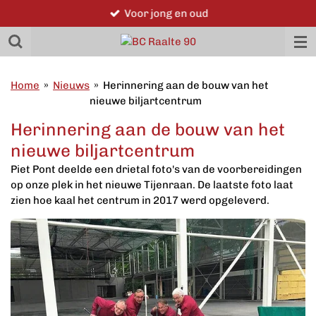
Voor jong en oud
Ga
direct
naar
de
hoofdinhoud
Home
»
Nieuws
»
Herinnering aan de bouw van het
nieuwe biljartcentrum
Herinnering aan de bouw van het
nieuwe biljartcentrum
Piet Pont deelde een drietal foto's van de voorbereidingen
op onze plek in het nieuwe Tijenraan. De laatste foto laat
zien hoe kaal het centrum in 2017 werd opgeleverd.