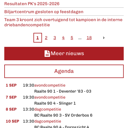
Resultaten PK's 2025-2026
Biljartcentrum gesloten op feestdagen
Team 3 kroont zich overtuigend tot kampioen in de interne
driebandencompetitie
1
2
3
4
5
18
Meer nieuws
Agenda
1 SEP
19:30
avondcompetitie
Raalte 90 1 - Deventer '83 - 03
7 SEP
19:30
avondcompetitie
Raalte 90 4 - Slinger 1
8 SEP
13:30
dagcompetitie
BC Raalte 90 3 - SV Orderbos 6
10 SEP
13:30
dagcompetitie
BC Raalte 90 4 - Dorpszicht 4