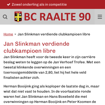
Word ook lid
Ga
direct
naar
de
hoofdinhoud
Home
»
Jan Slinkman verdiende clubkampioen libre
Jan Slinkman verdiende
clubkampioen libre
Jan Slinkman heeft voor de tweede keer in zijn carrière
beslag weten te leggen op de Jan Verhoef Trofee. Met een
tweetal klinkende overwinningen en een
toernooigemiddelde van 2,80, liet hij het hele veld
finalisten achter zich.
Herman Booijink ging als koploper de laatste dag in, maar
wist dat niet vast te houden. In de voorlaatste ronde
waren het Jan Slinkman en Hans Boxebeld die met
overwinningen op Herman Booijink en Peter Koomen de