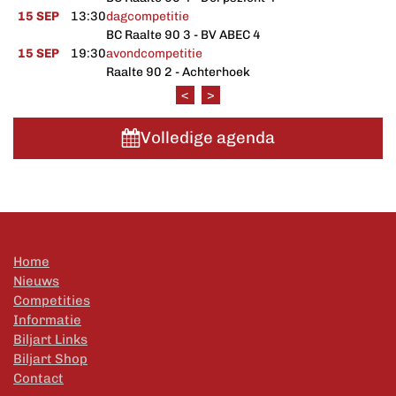
15 SEP
13:30
dagcompetitie
BC Raalte 90 3 - BV ABEC 4
15 SEP
19:30
avondcompetitie
Raalte 90 2 - Achterhoek
<
>
Volledige agenda
Home
Nieuws
Competities
Informatie
Biljart Links
Biljart Shop
Contact