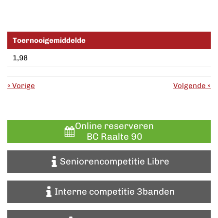
Toernooigemiddelde
1,98
«
Vorige
Volgende
»
Online reserveren
BC Raalte 90
Seniorencompetitie Libre
Interne competitie 3banden