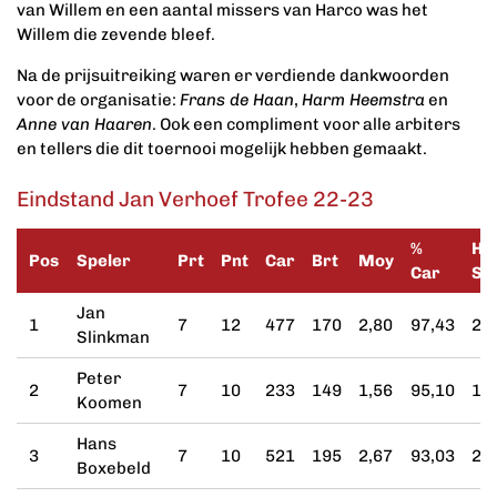
van Willem en een aantal missers van Harco was het
Willem die zevende bleef.
Na de prijsuitreiking waren er verdiende dankwoorden
voor de organisatie:
Frans de Haan
,
Harm Heemstra
en
Anne van Haaren
. Ook een compliment voor alle arbiters
en tellers die dit toernooi mogelijk hebben gemaakt.
Eindstand Jan Verhoef Trofee 22-23
%
H
Pos
Speler
Prt
Pnt
Car
Brt
Moy
Car
Se
Jan
1
7
12
477
170
2,80
97,43
25
Slinkman
Peter
2
7
10
233
149
1,56
95,10
10
Koomen
Hans
3
7
10
521
195
2,67
93,03
26
Boxebeld