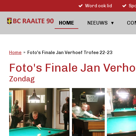
Word ook lid
Spo
Ga
direct
naar
HOME
NIEUWS
CO
de
hoofdinhoud
Home
»
Foto's Finale Jan Verhoef Trofee 22-23
Foto's Finale Jan Verh
Zondag