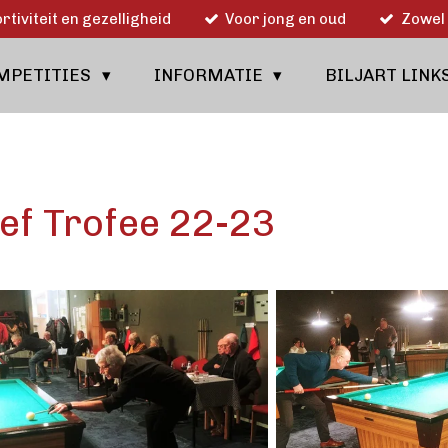
rtiviteit en gezelligheid
Voor jong en oud
Zowel 
MPETITIES
INFORMATIE
BILJART LINK
oef Trofee 22-23