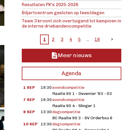
Resultaten PK's 2025-2026
Biljartcentrum gesloten op feestdagen
Team 3 kroont zich overtuigend tot kampioen in
de interne driebandencompetitie
1
2
3
4
5
18
Meer nieuws
Agenda
1 SEP
19:30
avondcompetitie
Raalte 90 1 - Deventer '83 - 03
7 SEP
19:30
avondcompetitie
Raalte 90 4 - Slinger 1
8 SEP
13:30
dagcompetitie
BC Raalte 90 3 - SV Orderbos 6
10 SEP
13:30
dagcompetitie