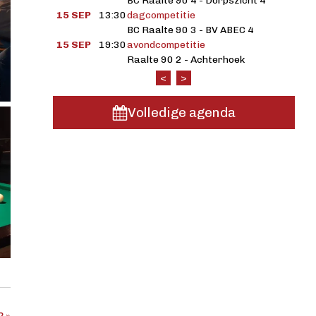
BC Raalte 90 4 - Dorpszicht 4
15 SEP
13:30
dagcompetitie
BC Raalte 90 3 - BV ABEC 4
15 SEP
19:30
avondcompetitie
Raalte 90 2 - Achterhoek
<
>
Volledige agenda