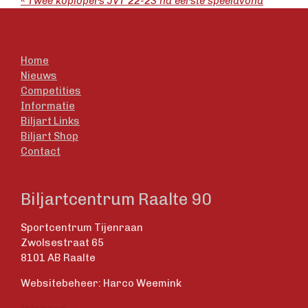
«
Twee koplopers JVT 22-23 na eerste speelavond
Home
Nieuws
Competities
Informatie
Biljart Links
Biljart Shop
Contact
Biljartcentrum Raalte 90
Sportcentrum Tijenraan
Zwolsestraat 65
8101 AB Raalte
Websitebeheer: Harco Weemink