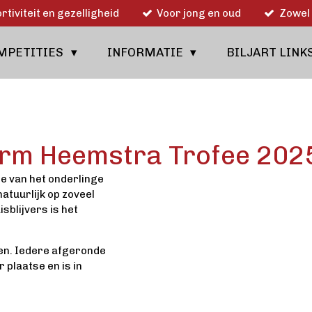
rtiviteit en gezelligheid
Voor jong en oud
Zowel 
MPETITIES
INFORMATIE
BILJART LINK
Harm Heemstra Trofee 202
le van het onderlinge
atuurlijk op zoveel
sblijvers is het
lgen. Iedere afgeronde
 plaatse en is in