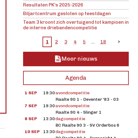
Resultaten PK's 2025-2026
Biljartcentrum gesloten op feestdagen
Team 3 kroont zich overtuigend tot kampioen in
de interne driebandencompetitie
1
2
3
4
5
18
Meer nieuws
Agenda
1 SEP
19:30
avondcompetitie
Raalte 90 1 - Deventer '83 - 03
7 SEP
19:30
avondcompetitie
Raalte 90 4 - Slinger 1
8 SEP
13:30
dagcompetitie
BC Raalte 90 3 - SV Orderbos 6
10 SEP
13:30
dagcompetitie