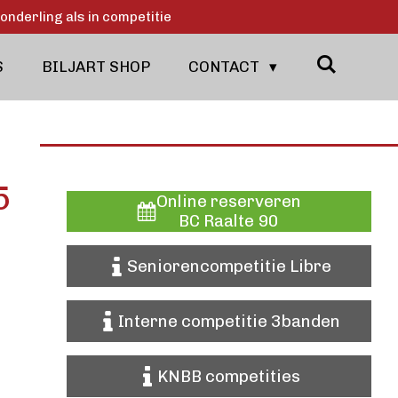
onderling als in competitie
S
BILJART SHOP
CONTACT
5
Online reserveren
BC Raalte 90
Seniorencompetitie Libre
Interne competitie 3banden
KNBB competities