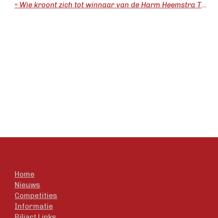
«
Wie kroont zich tot winnaar van de Harm Heemstra Trofee 2025?
Home
Nieuws
Competities
Informatie
Biljart Links