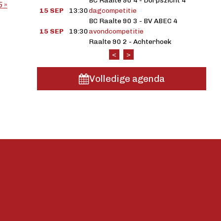
BC Raalte 90 4 - Dorpszicht 4
5
»
15 SEP
13:30
dagcompetitie
BC Raalte 90 3 - BV ABEC 4
15 SEP
19:30
avondcompetitie
Raalte 90 2 - Achterhoek
<
>
Volledige agenda