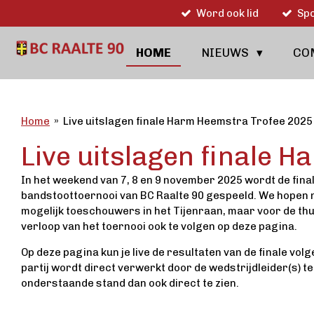
Word ook lid
Spo
Ga
direct
naar
HOME
NIEUWS
CO
de
hoofdinhoud
Home
»
Live uitslagen finale Harm Heemstra Trofee 2025
Live uitslagen finale 
In het weekend van 7, 8 en 9 november 2025 wordt de fina
bandstoottoernooi van BC Raalte 90 gespeeld. We hopen n
mogelijk toeschouwers in het Tijenraan, maar voor de thui
verloop van het toernooi ook te volgen op deze pagina.
Op deze pagina kun je live de resultaten van de finale vo
partij wordt direct verwerkt door de wedstrijdleider(s) ter
onderstaande stand dan ook direct te zien.